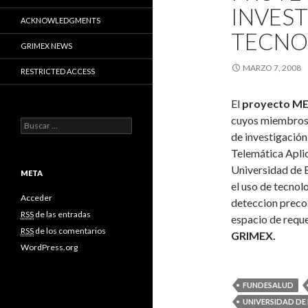
INVES
ACKNOWLEDGMENTS
TECNO
GRIMEX NEWS
MARZO 7, 2008
RESTRICTED ACCESS
El
proyecto M
cuyos miembros
B
de investigación
u
s
Telemática Apli
c
Universidad de E
a
META
el uso de tecnol
r
:
Acceder
deteccion preco
RSS
de las entradas
espacio de reque
RSS
de los comentarios
GRIMEX.
WordPress.org
FUNDESALUD
UNIVERSIDAD D