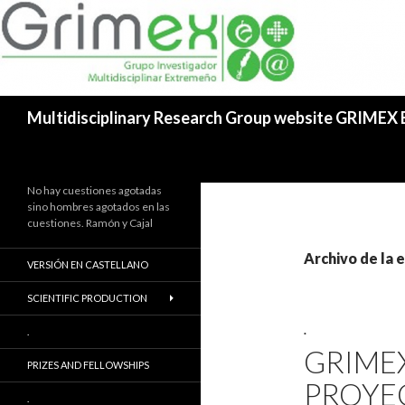
Buscar
Multidisciplinary Research Group website GRIMEX
No hay cuestiones agotadas
sino hombres agotados en las
cuestiones. Ramón y Cajal
Archivo de la 
VERSIÓN EN CASTELLANO
SCIENTIFIC PRODUCTION
.
.
GRIMEX
PRIZES AND FELLOWSHIPS
PROYE
.