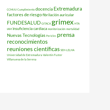
Extremadura
docencia
CCMIJU
Cumplimiento
factores de riesgo
fibrilación auricular
grimex
FUNDESALUD
GITACA
HTA
insuficiencia cardiaca
IAM
monitorización
mortalidad
prensa
Nuevas Tecnologías
Pericles
reconocimientos
reuniones científicas
SEH-LELHA
Universidad de Extremadura
Valentin Fuster
Villanueva de la Serena